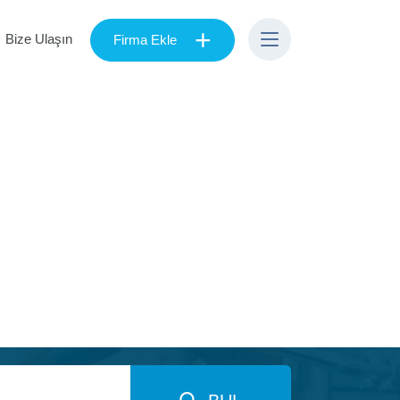
+
Bize Ulaşın
Firma Ekle