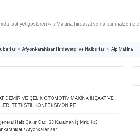
ında faaliyet gösteren Alp Makina hırdavat ve nalbur malzemeler
alburlar
Afyonkarahisar Hırdavatçı ve Nalburlar
Alp Makina
AT DEMİR VE ÇELİK OTOMOTİV MAKİNA İNŞAAT VE
LERİ TETKSTİL KONFEKSİYON PE
neral Halit Çakır Cad. 38 Karaman İş Mrk. K:3
onkarahisar
/
Afyonkarahisar