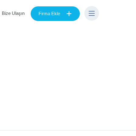
+
Bize Ulaşın
Firma Ekle