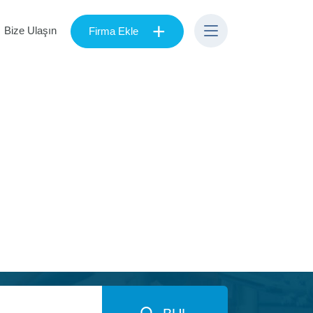
+
Bize Ulaşın
Firma Ekle