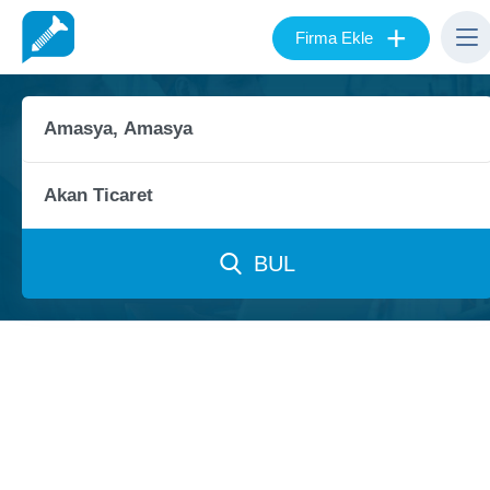
+
Firma Ekle
BUL