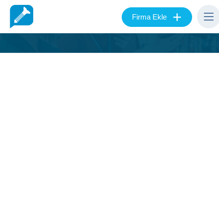
+
Firma Ekle