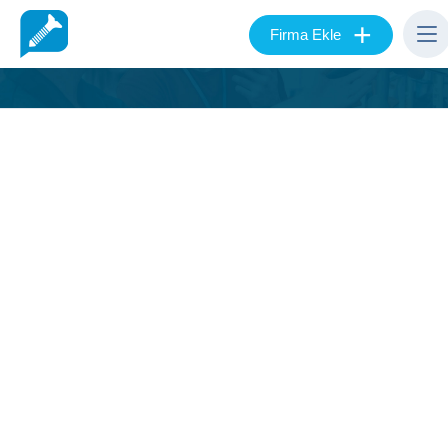
+
Firma Ekle