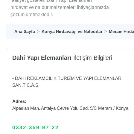
faaliyet gösteren Dahi Yapı Elemanları
hırdavat ve nalbur malzemeleri ihtiyaçlarınızda
çözüm üretmektedir.
Ana Sayfa
Konya Hırdavatçı ve Nalburlar
Meram Hırda
Dahi Yapı Elemanları
İletişim Bilgileri
- DAHİ REKLAMCILIK TURİZM VE YAPI ELEMANLARI
SAN.TİC.A.Ş.
Adres:
Alpaslan Mah. Antalya Çevre Yolu Cad. 9/C
Meram
/
Konya
0332 359 97 22